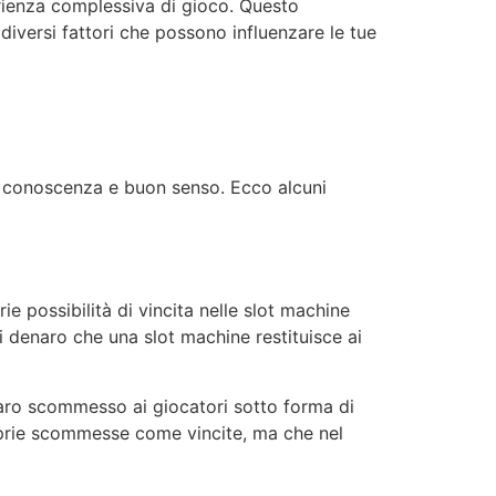
rienza complessiva di gioco. Questo
diversi fattori che possono influenzare le tue
ia, conoscenza e buon senso. Ecco alcuni
e possibilità di vincita nelle slot machine
i denaro che una slot machine restituisce ai
naro scommesso ai giocatori sotto forma di
roprie scommesse come vincite, ma che nel