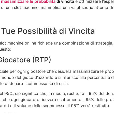
r
massimizzare le probabilità
di vincita
e ottimizzare l’espe
di una slot machine, ma implica una valutazione attenta di 
ue Possibilità di Vincita
le slot machine online richiede una combinazione di strateg
uesto:
 Giocatore (RTP)
uciale per ogni giocatore che desidera massimizzare le propri
 mondo del gioco d’azzardo e si riferisce alla percentuale d
tale di denaro scommesso su di essa.
 95%, ciò significa che, in media, restituirà il 95% del de
ica che ogni giocatore riceverà esattamente il 95% delle p
tori e il volume delle scommesse, il 95% verrà restituito.