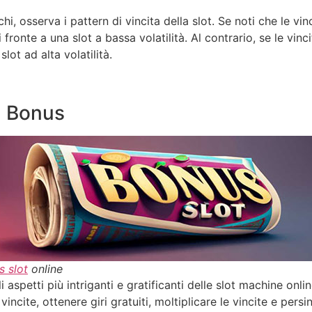
chi, osserva i pattern di vincita della slot. Se noti che le v
i fronte a una slot a bassa volatilità. Al contrario, se le v
slot ad alta volatilità.
tà Bonus
s slot
online
aspetti più intriganti e gratificanti delle slot machine onli
 vincite, ottenere giri gratuiti, moltiplicare le vincite e per