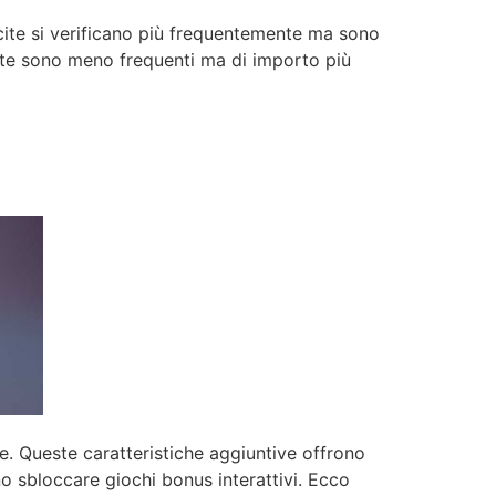
incite si verificano più frequentemente ma sono
incite sono meno frequenti ma di importo più
ne. Queste caratteristiche aggiuntive offrono
sino sbloccare giochi bonus interattivi. Ecco