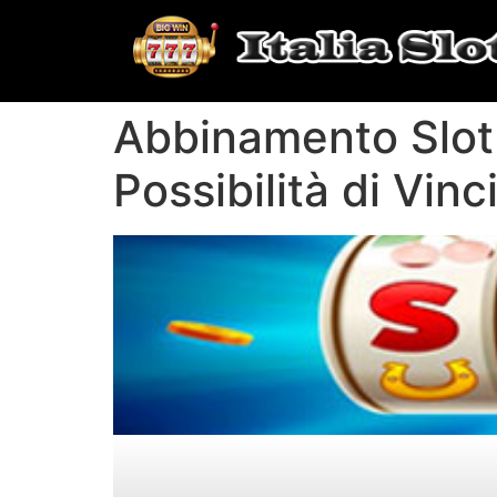
Abbinamento Slot
Possibilità di Vinc