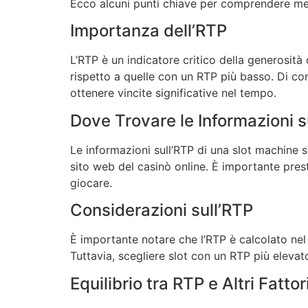
Ecco alcuni punti chiave per comprendere meg
Importanza dell’RTP
L’RTP è un indicatore critico della generosità
rispetto a quelle con un RTP più basso. Di co
ottenere vincite significative nel tempo.
Dove Trovare le Informazioni s
Le informazioni sull’RTP di una slot machine s
sito web del casinò online. È importante pres
giocare.
Considerazioni sull’RTP
È importante notare che l’RTP è calcolato nel 
Tuttavia, scegliere slot con un RTP più elevat
Equilibrio tra RTP e Altri Fattor