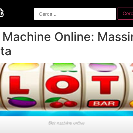
 Machine Online: Massi
ita
Slot machine online