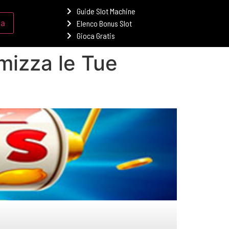
Guide Slot Machine
Elenco Bonus Slot
Gioca Gratis
mizza le Tue