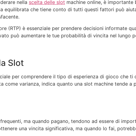
iderare nella
scelta delle slot
machine online, è importante bil
a equilibrata che tiene conto di tutti questi fattori può aiut
sfacente.
tore (RTP) è essenziale per prendere decisioni informate qu
evato può aumentare le tue probabilità di vincita nel lungo
la Slot
uciale per comprendere il tipo di esperienza di gioco che ti 
uta come varianza, indica quanto una slot machine tende a 
no frequenti, ma quando pagano, tendono ad essere di import
ttenere una vincita significativa, ma quando lo fai, potreb