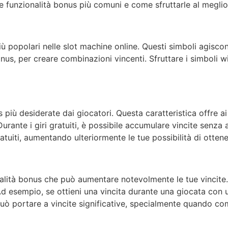
e funzionalità bonus più comuni e come sfruttarle al meglio
più popolari nelle slot machine online. Questi simboli agisco
 bonus, per creare combinazioni vincenti. Sfruttare i simbol
s più desiderate dai giocatori. Questa caratteristica offre ai
ante i giri gratuiti, è possibile accumulare vincite senza a
ratuiti, aumentando ulteriormente le tue possibilità di ottene
ionalità bonus che può aumentare notevolmente le tue vincite
 Ad esempio, se ottieni una vincita durante una giocata con u
ta può portare a vincite significative, specialmente quando co