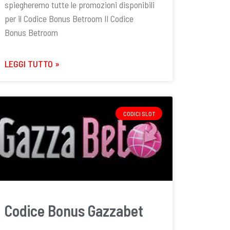
spiegheremo tutte le promozioni disponibili
per il Codice Bonus Betroom Il Codice
Bonus Betroom
LEGGI TUTTO »
CODICI SLOT
Codice Bonus Gazzabet