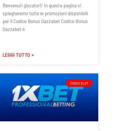
Benvenuti giocatori! In questa pagina vi
spiegheremo tutte le promozioni disponibili
per il Codice Bonus Gazzabet Codice Bonus
Gazzabet è
LEGGI TUTTO »
CODICI SLOT