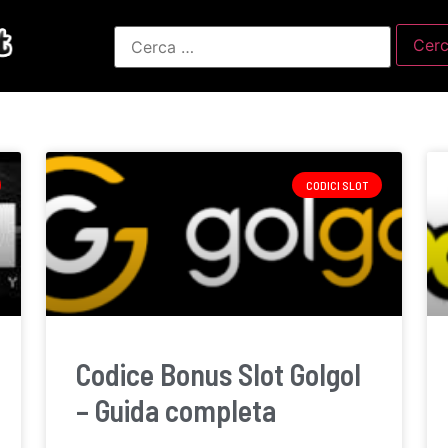
CODICI SLOT
Codice Bonus Slot Golgol
– Guida completa