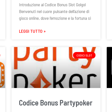
Introduzione al Codice Bonus Slot Golgol
Benvenuti nel cuore pulsante dell’azione di
gioco online, dove l’emozione e la fortuna si
LEGGI TUTTO »
CODICI SLOT
Codice Bonus Partypoker