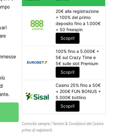
campo
20€ alla registrazione
+ 100% del primo
deposito fino a 1.000€
vari
+ 50 freespin
are
Scopri!
100% fino a 5.000€ +
commesse
5€ sul Crazy Time e
5€ sulle slot Premium
Scopri!
più
di
Casino 25% fino a 50€
+ 200€ FUN BONUS +
ante.
5.000€ bottino
Scopri!
Controlla sempre i Termini & Condizioni del Casinò
prima di registrarti.