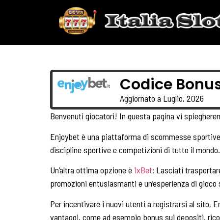
Codice Bonus
Aggiornato a Luglio, 2026
Benvenuti giocatori! In questa pagina vi spiegherem
Enjoybet è una piattaforma di scommesse sportive on
discipline sportive e competizioni di tutto il mondo.
Un’altra ottima opzione è
1xBet
: Lasciati trasportar
promozioni entusiasmanti e un’esperienza di gioco 
Per incentivare i nuovi utenti a registrarsi al sito,
vantaggi, come ad esempio bonus sui depositi, rico