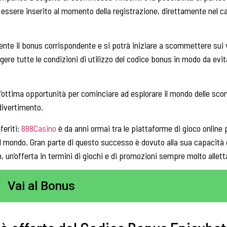
 essere inserito al momento della registrazione, direttamente nel 
ente il bonus corrispondente e si potrà iniziare a scommettere sui 
ggere tutte le condizioni di utilizzo del codice bonus in modo da evit
n’ottima opportunità per cominciare ad esplorare il mondo delle s
divertimento.
feriti:
888Casino
è da anni ormai tra le piattaforme di gioco online 
 il mondo. Gran parte di questo successo è dovuto alla sua capacità 
n, un’offerta in termini di giochi e di promozioni sempre molto allett
Vai al Bonus