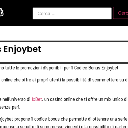
 Enjoybet
o tutte le promozioni disponibili per il Codice Bonus Enjoybet
line che offre ai propri utenti la possibilità di scommettere su d
e nell’universo di
1xBet
, un casinò online che ti offre un mix unico di
senza pari.
 Enjoybet propone il codice bonus che permette di ottenere una serie
mpense a seguito di scommesse vincenti o la possibilità di partec