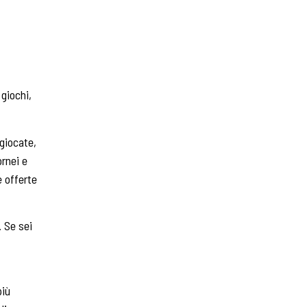
 giochi,
 giocate,
ornei e
e offerte
. Se sei
più