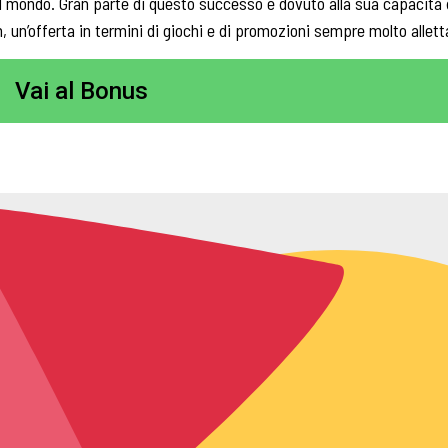
 il mondo. Gran parte di questo successo è dovuto alla sua capacità 
n, un’offerta in termini di giochi e di promozioni sempre molto allett
Vai al Bonus