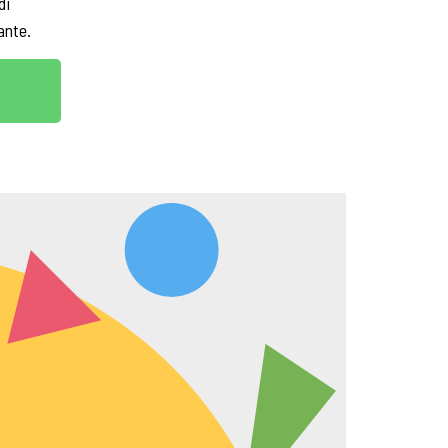
di
ante.