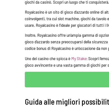
giochi da casinò. Scopri un luogo che ti conquisterà
Royalcasino è un sito di gioco d’azzardo online di al
coinvolgenti, tra cui slot machine, giochi da tavolo e
usare, Royalcasino è l’ideale per giocatori di tutti i li
Inoltre, Royalcasino offre un’ampia gamma di opzioni
gioco d’azzardo senza preoccuparsi della sicurezza de
codice bonus di Royalcasino è un’occasione da non 
Uno dei casino che spicca è
My Stake
: Scopri l’emo
gioco avvincente e una vasta gamma di giochi per s
Guida alle migliori possibil