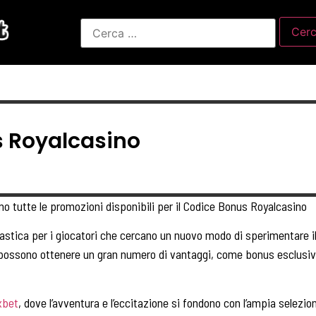
 Royalcasino
o tutte le promozioni disponibili per il Codice Bonus Royalcasino
tastica per i giocatori che cercano un nuovo modo di sperimentare i
i possono ottenere un gran numero di vantaggi, come bonus esclusivi,
xbet
, dove l’avventura e l’eccitazione si fondono con l’ampia selezio