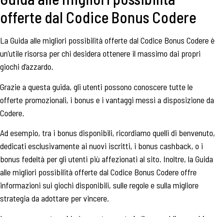
offerte dal Codice Bonus Codere
La Guida alle migliori possibilità offerte dal Codice Bonus Codere è
un’utile risorsa per chi desidera ottenere il massimo dai propri
giochi d’azzardo.
Grazie a questa guida, gli utenti possono conoscere tutte le
offerte promozionali, i bonus e i vantaggi messi a disposizione da
Codere.
Ad esempio, tra i bonus disponibili, ricordiamo quelli di benvenuto,
dedicati esclusivamente ai nuovi iscritti, i bonus cashback, o i
bonus fedeltà per gli utenti più affezionati al sito. Inoltre, la Guida
alle migliori possibilità offerte dal Codice Bonus Codere offre
informazioni sui giochi disponibili, sulle regole e sulla migliore
strategia da adottare per vincere.