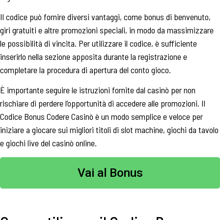
Il codice può fornire diversi vantaggi, come bonus di benvenuto,
giri gratuiti e altre promozioni speciali, in modo da massimizzare
le possibilità di vincita. Per utilizzare il codice, è sufficiente
inserirlo nella sezione apposita durante la registrazione e
completare la procedura di apertura del conto gioco.
È importante seguire le istruzioni fornite dal casinò per non
rischiare di perdere l’opportunità di accedere alle promozioni. Il
Codice Bonus Codere Casinò è un modo semplice e veloce per
iniziare a giocare sui migliori titoli di slot machine, giochi da tavolo
e giochi live del casinò online.
Vai al Bonus