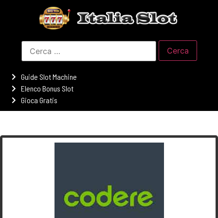
Guide Slot Machine
Elenco Bonus Slot
Gioca Gratis