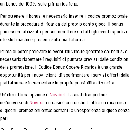
un bonus del 100% sulle prime ricariche.
Per ottenere il bonus, è necessario inserire il codice promozionale
durante la procedura di ricarica del proprio conto gioco. Il bonus
può essere utilizzato per scommettere su tutti gli eventi sportivi
e le slot machine presenti sulla piattaforma.
Prima di poter prelevare le eventuali vincite generate dal bonus, è
necessario rispettare i requisiti di puntata previsti dalle condizioni
della promozione. Il Codice Bonus Codere Ricarica è una grande
opportunità per i nuovi clienti di sperimentare i servizi offerti dalla
piattaforma e incrementare le proprie possibilità di vincita.
Un’altra ottima opzione è
Novibet
: Lasciati trasportare
nell’universo di
Novibet
un casinò online che ti offre un mix unico
di giochi, promozioni entusiasmanti e un’esperienza di gioco senza
pari.