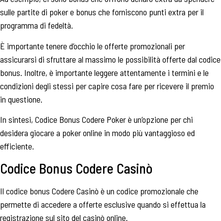
sulle partite di poker e bonus che forniscono punti extra per il
programma di fedeltà.
È importante tenere d’occhio le offerte promozionali per
assicurarsi di sfruttare al massimo le possibilità offerte dal codice
bonus. Inoltre, è importante leggere attentamente i termini e le
condizioni degli stessi per capire cosa fare per ricevere il premio
in questione.
In sintesi, Codice Bonus Codere Poker è un’opzione per chi
desidera giocare a poker online in modo più vantaggioso ed
efficiente.
Codice Bonus Codere Casinò
Il codice bonus Codere Casinò è un codice promozionale che
permette di accedere a offerte esclusive quando si effettua la
registrazione sul sito del casinò online.