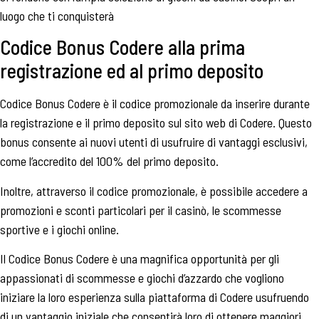
luogo che ti conquisterà
Codice Bonus Codere alla prima
registrazione ed al primo deposito
Codice Bonus Codere è il codice promozionale da inserire durante
la registrazione e il primo deposito sul sito web di Codere. Questo
bonus consente ai nuovi utenti di usufruire di vantaggi esclusivi,
come l’accredito del 100% del primo deposito.
Inoltre, attraverso il codice promozionale, è possibile accedere a
promozioni e sconti particolari per il casinò, le scommesse
sportive e i giochi online.
Il Codice Bonus Codere è una magnifica opportunità per gli
appassionati di scommesse e giochi d’azzardo che vogliono
iniziare la loro esperienza sulla piattaforma di Codere usufruendo
di un vantaggio iniziale che consentirà loro di ottenere maggiori