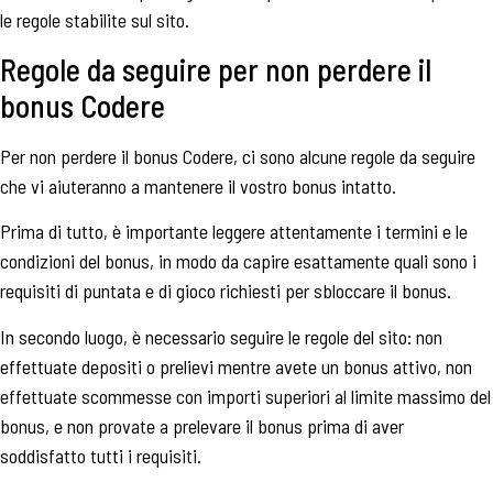
le regole stabilite sul sito.
Regole da seguire per non perdere il
bonus Codere
Per non perdere il bonus Codere, ci sono alcune regole da seguire
che vi aiuteranno a mantenere il vostro bonus intatto.
Prima di tutto, è importante leggere attentamente i termini e le
condizioni del bonus, in modo da capire esattamente quali sono i
requisiti di puntata e di gioco richiesti per sbloccare il bonus.
In secondo luogo, è necessario seguire le regole del sito: non
effettuate depositi o prelievi mentre avete un bonus attivo, non
effettuate scommesse con importi superiori al limite massimo del
bonus, e non provate a prelevare il bonus prima di aver
soddisfatto tutti i requisiti.