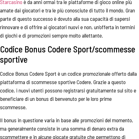
Starcasino
è da anni ormai tra le piattaforme di gioco online più
amate dai giocatori e tra le più conosciute di tutto il mondo. Gran
parte di questo successo è dovuto alla sua capacità di sapersi
rinnovare e di offrire ai giocatori nuovi e non, un’offerta in termini
di giochi e di promozioni sempre molto allettante.
Codice Bonus Codere Sport/scommesse
sportive
Codice Bonus Codere Sport è un codice promozionale offerto dalla
piattaforma di scommesse sportive Codere. Grazie a questo
codice, i nuovi utenti possono registrarsi gratuitamente sul sito e
beneficiare di un bonus di benvenuto per le loro prime
scommesse.
Il bonus in questione varia in base alle promozioni del momento,
ma generalmente consiste in una somma di denaro extra da
scommettere e in alcune giocate gratuite che permettono di