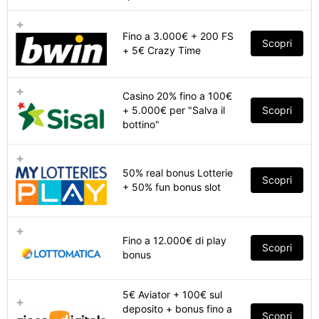
Fino a 3.000€ + 200 FS
Scopri
+ 5€ Crazy Time
Casino 20% fino a 100€
+ 5.000€ per "Salva il
Scopri
bottino"
50% real bonus Lotterie
Scopri
+ 50% fun bonus slot
Fino a 12.000€ di play
Scopri
bonus
5€ Aviator + 100€ sul
deposito + bonus fino a
Scopri