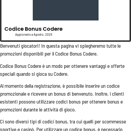
Codice Bonus Codere
Aggiornato a Agosto, 2026
Benvenuti giocatori! In questa pagina vi spiegheremo tutte le
promozioni disponibili per il Codice Bonus Codere.
Codice Bonus Codere è un modo per ottenere vantaggi e offerte
speciali quando si gioca su Codere.
Al momento della registrazione, è possibile inserire un codice
promozionale e ricevere un bonus di benvenuto. Inoltre, i clienti
esistenti possono utilizzare codici bonus per ottenere bonus e
promozioni durante le attività di gioco.
Ci sono diversi tipi di codici bonus, tra cui quelli per scommesse
sportive e casinò. Per utilizzare un codice bonus, è necessario