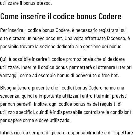
utilizzare il bonus stesso.
Come inserire il codice bonus Codere
Per inserire il codice bonus Codere, è necessario registrarsi sul
sito e creare un nuovo account. Una volta effettuato l’accesso, è
possibile trovare la sezione dedicata alla gestione dei bonus.
Qui, è possibile inserire il codice promozionale che si desidera
utilizzare. Inserire il codice bonus permetterà di ottenere ulteriori
vantaggi, come ad esempio bonus di benvenuto o free bet.
Bisogna tenere presente che i codici bonus Codere hanno una
scadenza, quindi è importante utilizzarli entro i termini previsti
per non perderli. Inoltre, ogni codice bonus ha dei requisiti di
utilizzo specifici, quindi è indispensabile controllare le condizioni
per sapere come e dove utilizzarlo.
Infine, ricorda sempre di giocare responsabilmente e di rispettare