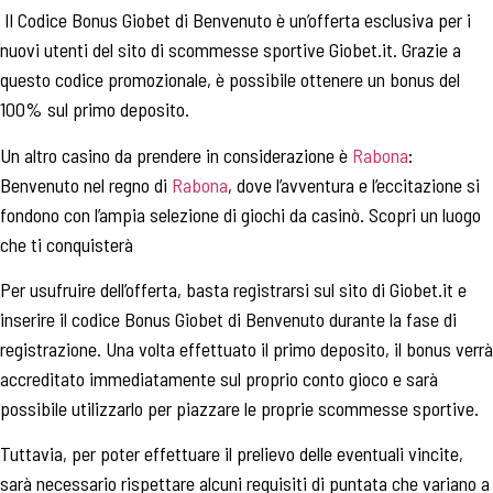
Il Codice Bonus Giobet di Benvenuto è un’offerta esclusiva per i
nuovi utenti del sito di scommesse sportive Giobet.it. Grazie a
questo codice promozionale, è possibile ottenere un bonus del
100% sul primo deposito.
Un altro casino da prendere in considerazione è
Rabona
:
Benvenuto nel regno di
Rabona
, dove l’avventura e l’eccitazione si
fondono con l’ampia selezione di giochi da casinò. Scopri un luogo
che ti conquisterà
Per usufruire dell’offerta, basta registrarsi sul sito di Giobet.it e
inserire il codice Bonus Giobet di Benvenuto durante la fase di
registrazione. Una volta effettuato il primo deposito, il bonus verrà
accreditato immediatamente sul proprio conto gioco e sarà
possibile utilizzarlo per piazzare le proprie scommesse sportive.
Tuttavia, per poter effettuare il prelievo delle eventuali vincite,
sarà necessario rispettare alcuni requisiti di puntata che variano a