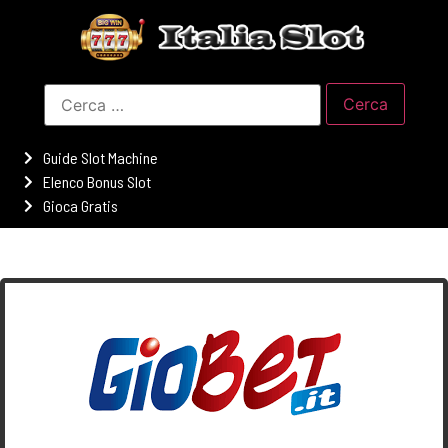
Guide Slot Machine
Elenco Bonus Slot
Gioca Gratis