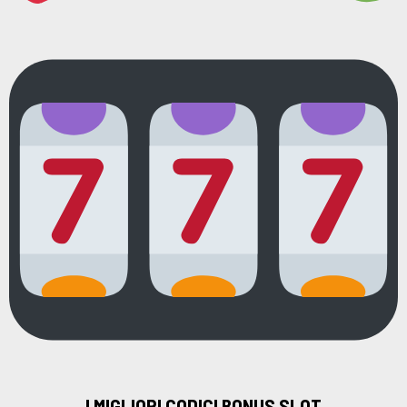
I MIGLIORI CODICI BONUS SLOT