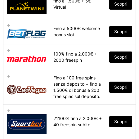
fino a 1.500€ + 5€
Scopri
Virtual
Fino a 5000€ welcome
Scopri
bonus slot
100% fino a 2.000€ +
Scopri
2000 freespin
Fino a 100 free spins
senza deposito + fino a
Scopri
1.500€ di bonus e 200
free spins sul deposito.
21100% fino a 2.000€ +
Scopri
40 freespin subito