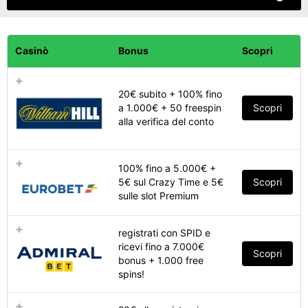
Casinò
Bonus
Scopri
20€ subito + 100% fino
a 1.000€ + 50 freespin
Scopri
alla verifica del conto
100% fino a 5.000€ +
5€ sul Crazy Time e 5€
Scopri
sulle slot Premium
registrati con SPID e
ricevi fino a 7.000€
Scopri
bonus + 1.000 free
spins!